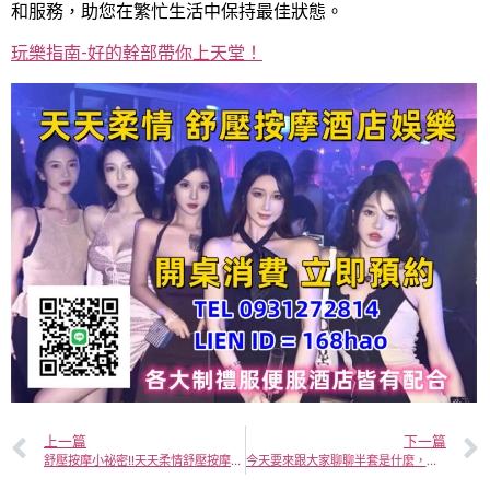
和服務，助您在繁忙生活中保持最佳狀態。
玩樂指南-好的幹部帶你上天堂！
上一篇
下一篇
舒壓按摩小祕密!!天天柔情舒壓按摩告訴你讓人愉快的手法與原理
今天要來跟大家聊聊半套是什麼，分享半套文化重點，解說相關半套術語，個工、半套舒壓會館又是什麼??