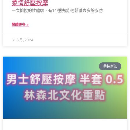
柔情舒壓按摩
一次愉悅的性體驗，有14種快感 輕鬆減去多餘脂肪
閱讀更多 »
31 8 月, 2024
柔情新知