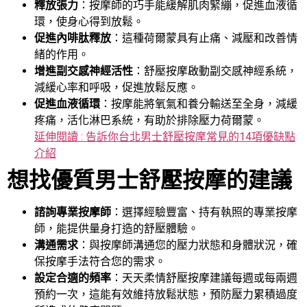
釋放張力
：按摩師的巧手能緩解肌肉緊繃，促進血液循
環，使身心得到放鬆。
促進內啡肽釋放
：這種荷爾蒙具有止痛、減壓和改善情
緒的作用。
增進副交感神經活性
：舒壓按摩啟動副交感神經系統，
減緩心率和呼吸，促進放鬆反應。
促進血液循環
：按摩能將氧氣和養分輸送至全身，減緩
疼痛，活化淋巴系統，有助於排除壓力荷爾蒙。
延伸閱讀 : 告訴你台北男士舒壓按摩常見的14項優缺點
介紹
想找優質男士舒壓按摩的建議
諮詢專業按摩師
：選擇經驗豐富、持有執照的專業按摩
師，能提供量身打造的舒壓體驗。
溝通需求
：與按摩師溝通您的壓力狀態和身體狀況，確
保按摩手法符合您的需求。
設定合適的頻率
：天天柔情舒壓按摩建議每週或每兩週
預約一次，這能有效維持放鬆狀態，預防壓力累積過度