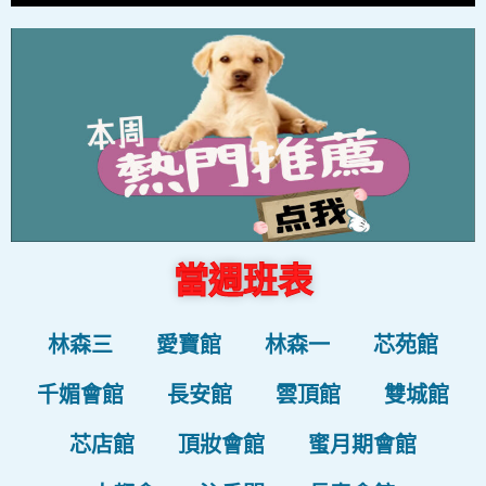
當週班表
林森三
愛寶館
林森一
芯苑館
千媚會館
長安館
雲頂館
雙城館
芯店館
頂妝會館
蜜月期會館