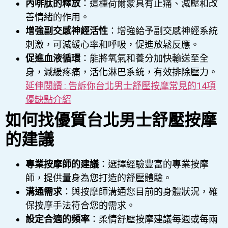
內啡肽的釋放
：這種荷爾蒙具有止痛、減壓和改
善情緒的作用。
增強副交感神經活性
：增強給予副交感神經系統
刺激，可減緩心率和呼吸，促進放鬆反應。
促進血液循環
：能將氧氣和養分加快輸送至全
身，減緩疼痛，活化淋巴系統，有效排除壓力。
延伸閱讀 : 告訴你台北男士舒壓按摩常見的14項
優缺點介紹
如何找優質台北男士舒壓按摩
的建議
專業按摩師的建議
：選擇經驗豐富的專業按摩
師，提供量身為您打造的舒壓體驗。
溝通需求
：與按摩師溝通您目前的身體狀況，確
保按摩手法符合您的需求。
設定合適的頻率
：柔情舒壓按摩建議每週或每兩