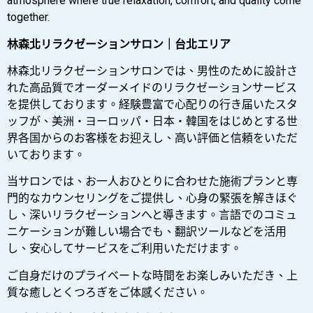
atmosphere where true relaxation, comfort, and quality come
together.
林森北リラクゼーションサロン｜台北エリア
林森北リラクゼーションサロンでは、男性のために設計さ
れた高品質でオーダーメイドのリラクゼーションサービス
を提供しております。経験豊富で心配りの行き届いたスタ
ッフが、美洲・ヨーロッパ・日本・韓国をはじめとする世
界各国からのお客様をお迎えし、高い評価と信頼をいただ
いております。
当サロンでは、お一人おひとりに合わせた施術プランと専
門的なカウンセリングをご提供し、心身の緊張を解きほぐ
し、深いリラクゼーションへと導きます。言語でのコミュ
ニケーションが難しい場合でも、翻訳ツールなどを活用
し、安心してサービスをご利用いただけます。
ご自身だけのプライベートな時間をお楽しみいただき、上
質な癒しとくつろぎをご体感ください。