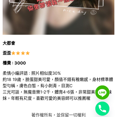
大都會
歪歪
檯費 : 3000
柔情小編評語 : 照片相似度30%
約18 19歲，臉蛋甜美可愛，顏值不錯有稚嫩感，身材標準體
型勻稱，膚色白皙，有小刺青，目測C
三光可談，無魔音樂1-2千，體育4-6張，非常甜美可愛的妹
妹，年輕有尺度，喜歡可愛的美容師可以推薦喔
著作權所有，並保留一切權利